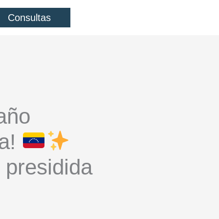
Consultas
 año
la!
 presidida