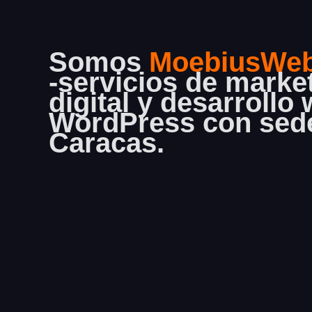
Somos
MoebiusWe
-servicios de marke
digital y desarrollo
WordPress con sed
Caracas.