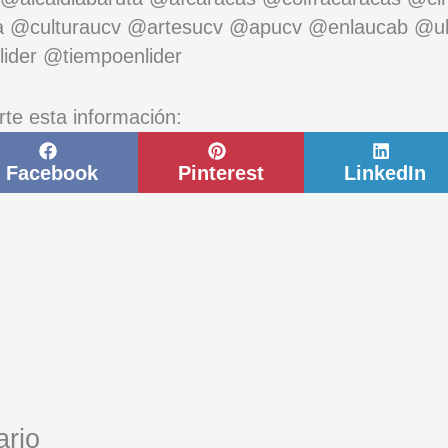
a @culturaucv @artesucv @apucv @enlaucab @u
ider @tiempoenlider
rte esta información:
Compartir
Compartir
Comp
en
en
en
Facebook
Pinterest
LinkedIn
ario