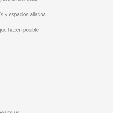
ís y espacios aliados.
que hacen posible
nearte.uc