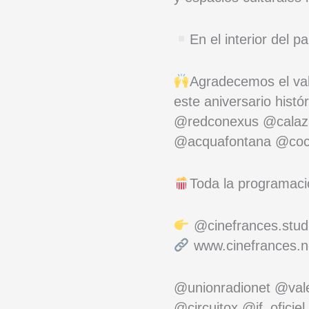
En el interior del p
Agradecemos el val
este aniversario histó
@redconexus @cala
@acquafontana @co
Toda la programaci
@cinefrances.stud
www.cinefrances.n
@unionradionet @val
@circuitox @if_ofici