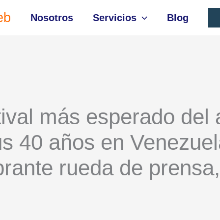
eb
Nosotros
Servicios
Blog
tival más esperado del
us 40 años en Venezue
brante rueda de prensa,