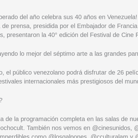
sperado del año celebra sus 40 años en Venezuela
a de prensa, presidida por el Embajador de Franc
os, presentaron la 40° edición del Festival de Cine
endo lo mejor del séptimo arte a las grandes pant
o, el público venezolano podrá disfrutar de 26 pelí
estivales internacionales más prestigiosos del mun
?
ta de la programación completa en las salas de nu
asnochocult. También nos vemos en @cinesunidos,
s imperdibles como @losgalpones, @cculturalam y 