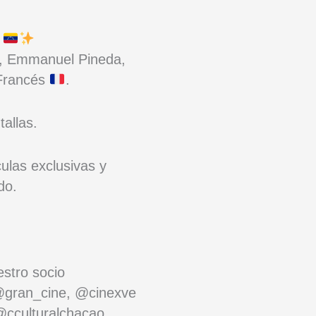
!
ia, Emmanuel Pineda,
 Francés
.
allas.
culas exclusivas y
do.
estro socio
 @gran_cine, @cinexve
@cculturalchacao.