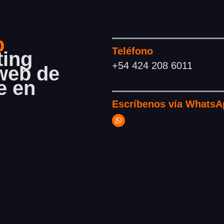
b
Teléfono
ting
+54 424 208 6011
 web de
e en
Escríbenos
vía WhatsA