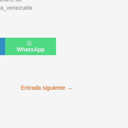
la_venezuela
artir
Compartir
en
WhatsApp
Entrada siguiente
→