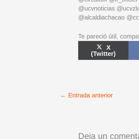
@ucvnoticias @ucvzl
@alcaldiachacao @ccl
Te pareció útil, compa
Compartir
X
en
(Twitter)
←
Entrada anterior
Deja un coment