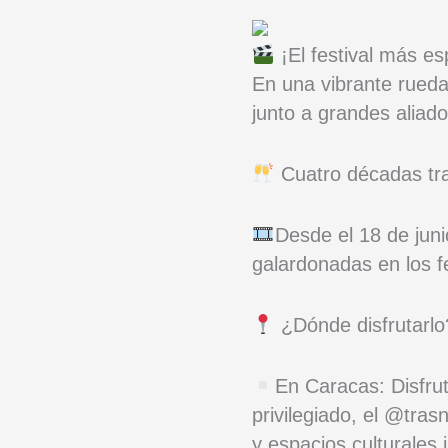
¡El festival más e
En una vibrante rued
junto a grandes aliad
Cuatro décadas tray
Desde el 18 de juni
galardonadas en los f
¿Dónde disfrutarlo
En Caracas: Disfru
privilegiado, el @tr
y espacios culturale