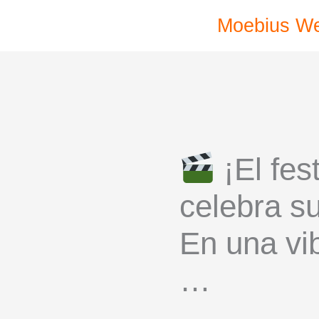
Ir
Moebius W
al
contenido
¡El fes
celebra s
En una vi
…