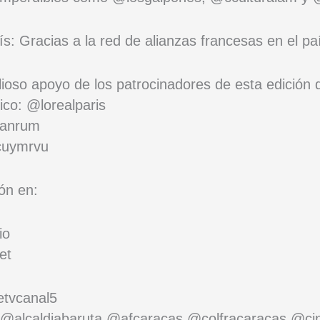
aís: Gracias a la red de alianzas francesas en el pa
ioso apoyo de los patrocinadores de esta edición 
rico: @lorealparis
zanrum
cuymrvu
ón en:
io
et
etvcanal5
el @alcaldiabaruta @afcaracas @colfracaracas @ci