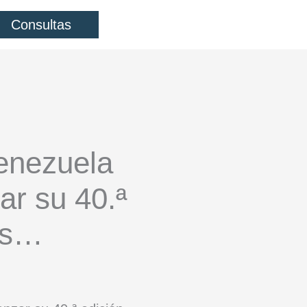
Consultas
Venezuela
zar su 40.ª
l s…