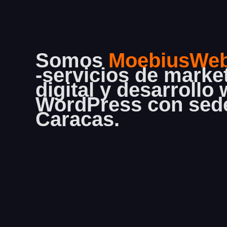
Somos
MoebiusWe
-servicios de marke
digital y desarrollo
WordPress con sed
Caracas.