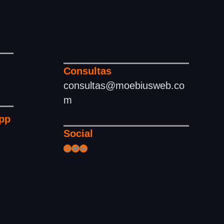
Consultas
consultas@moebiusweb.co
m
pp
Social
Instagram
Twitter
Behance