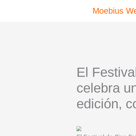
Ir
Moebius W
al
contenido
El Festiv
celebra un
edición, 