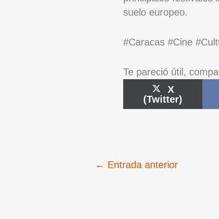
suelo europeo.
#Caracas #Cine #Cult
Te pareció útil, compa
Compartir
X
en
(Twitter)
←
Entrada anterior