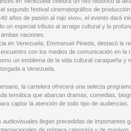
ancés en Venezuela celebra un hito histórico al alc
l segundo festival cinematográfico de producción
40 años de pasión al rojo vivo», el evento dará ini
do un especial tributo al arraigo cultural y la profu
e ambas naciones.
cia en Venezuela, Emmanuel Pineda, destacó la re
 encuentro con los medios de comunicación en la re
como un emblema de la vida cultural caraqueña y na
otorgada a Venezuela.
versario, la cartelera ofrecerá una selecta program
ada temática que abarcan dramas, comedias, biograf
para captar la atención de todo tipo de audiencias.
s audiovisuales llegan precedidas de importantes g
 internacionales de primera categoría y de masivos 