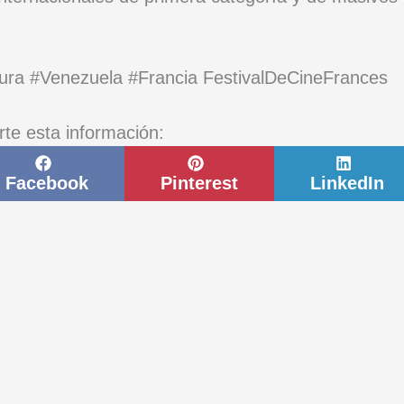
ura #Venezuela #Francia FestivalDeCineFrances
rte esta información:
Compartir
Compartir
Comp
en
en
en
Facebook
Pinterest
LinkedIn