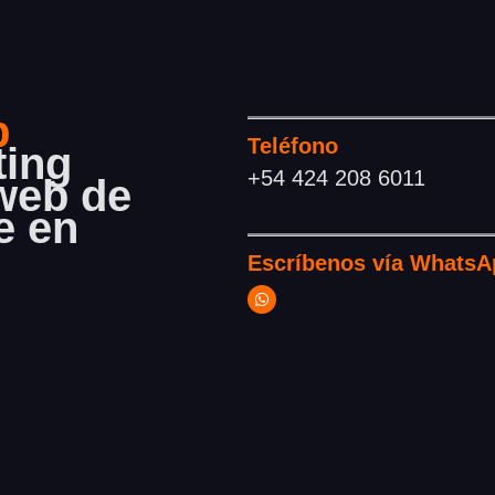
b
Teléfono
ting
+54 424 208 6011
 web de
e en
Escríbenos
vía WhatsA