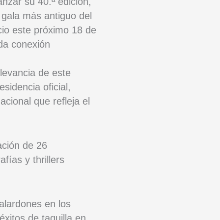
anzar su 40.ª edición,
 gala más antiguo del
cio este próximo 18 de
nda conexión
levancia de este
sidencia oficial,
cional que refleja el
ación de 26
ías y thrillers
alardones en los
éxitos de taquilla en