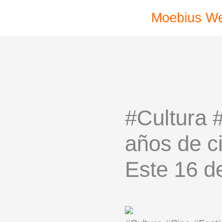
Ir
Moebius W
al
contenido
#Cultura 
años de c
Este 16 d