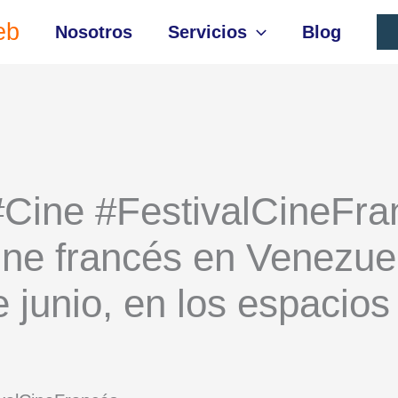
eb
Nosotros
Servicios
Blog
#Cine #FestivalCineFran
ine francés en Venezue
e junio, en los espacio