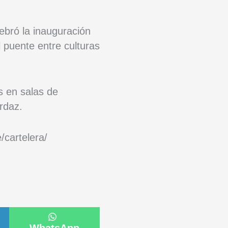
ebró la inauguración
l puente entre culturas
s en salas de
rdaz.
/cartelera/
artir
Compartir
en