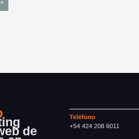
b
Teléfono
ting
+54 424 208 6011
 web de