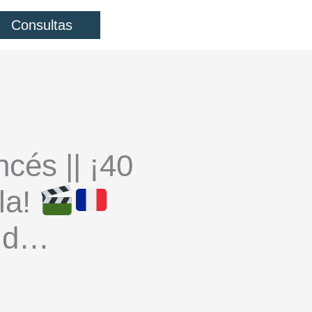
Consultas
cés || ¡40
la!
s d…