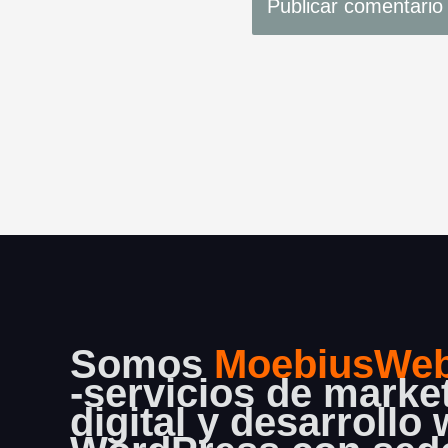
Somos
MoebiusWe
-servicios de marke
digital y desarrollo