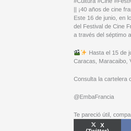
#Cultura #Cine #Fest
|| ¡40 años de cine f
Este 16 de junio, en 
del Festival de Cine F
a través del séptimo a
Hasta el 15 de j
Caracas, Maracaibo, V
Consulta la cartelera
@EmbaFrancia
Te pareció útil, compa
Compartir
X
en